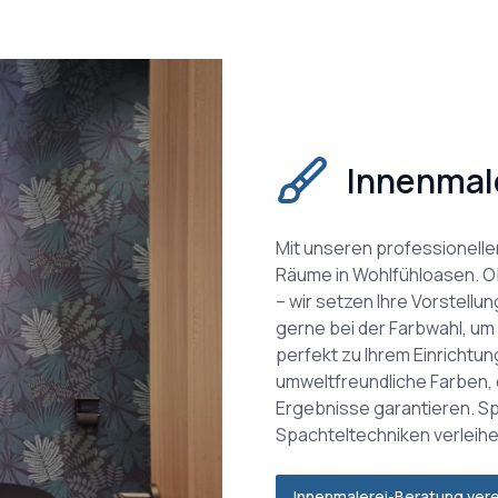
Innenmal
Mit unseren professionelle
Räume in Wohlfühloasen. O
– wir setzen Ihre Vorstellu
gerne bei der Farbwahl, u
perfekt zu Ihrem Einrichtun
umweltfreundliche Farben, 
Ergebnisse garantieren. Sp
Spachteltechniken verleih
Innenmalerei-Beratung ver