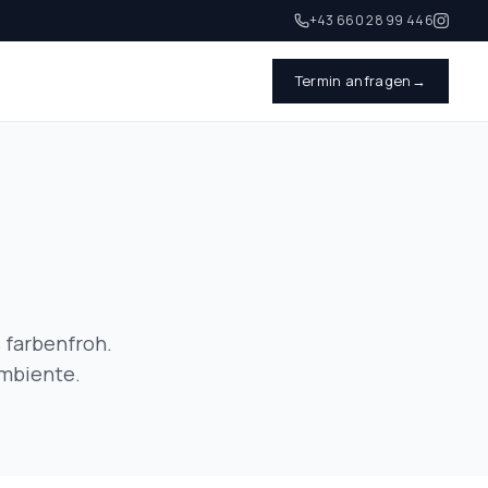
+43 660 28 99 446
Termin anfragen
→
 farbenfroh.
ambiente.