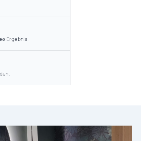
.
es Ergebnis.
den.