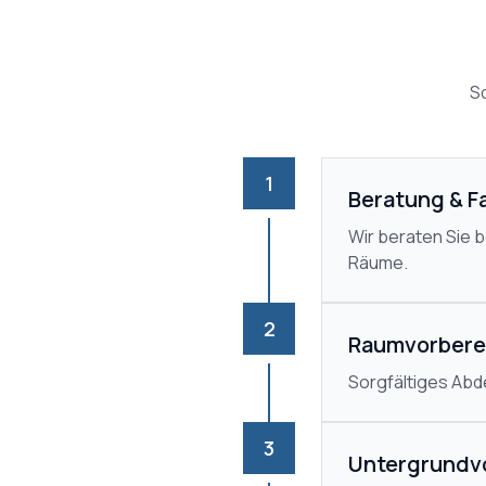
So
1
Beratung & F
Wir beraten Sie 
Räume.
2
Raumvorbere
Sorgfältiges Ab
3
Untergrundv